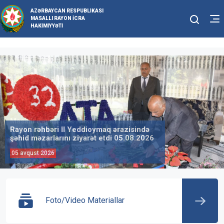
AZƏRBAYCAN RESPUBLIKASI
MASALLI RAYON İCRA
HAKIMIYYƏTI
Rayon rəhbəri II Yeddioymaq ərazisində
şəhid məzarlarını ziyarət etdi 05.08.2026
05 avqust 2026
Foto/Video Materiallar