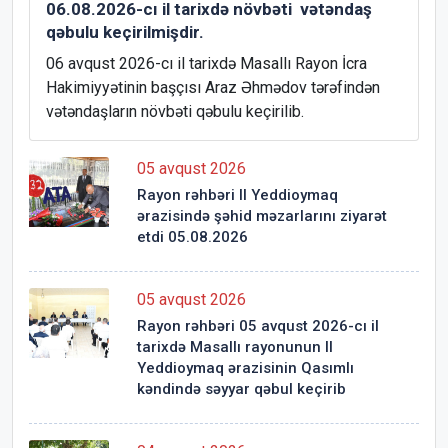
06.08.2026-cı il tarixdə növbəti vətəndaş
qəbulu keçirilmişdir.
06 avqust 2026-cı il tarixdə Masallı Rayon İcra
Hakimiyyətinin başçısı Araz Əhmədov tərəfindən
vətəndaşların növbəti qəbulu keçirilib.
05 avqust 2026
Rayon rəhbəri II Yeddioymaq
ərazisində şəhid məzarlarını ziyarət
etdi 05.08.2026
05 avqust 2026
Rayon rəhbəri 05 avqust 2026-cı il
tarixdə Masallı rayonunun II
Yeddioymaq ərazisinin Qasımlı
kəndində səyyar qəbul keçirib