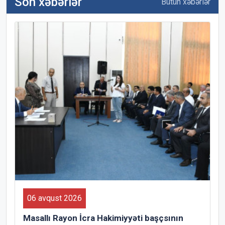
Son xəbərlər
Bütün xəbərlər
06 avqust 2026
Masallı Rayon İcra Hakimiyyəti başçsının