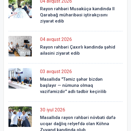
04 avqust 2026
Rayon rəhbəri Musaküçə kəndində II
Qarabağ müharibəsi iştirakçısını
ziyarət edib
04 avqust 2026
Rayon rəhbəri Çaxırlı kəndində şəhid
ailəsini ziyarət edib
03 avqust 2026
Masallıda "Təmiz şəhər bizdən
başlayır — nümunə olmaq
vəzifəmizdir" adlı tədbir keçirilib
30 iyul 2026
Masallıda rayon rəhbəri növbəti dəfə
ucqar dağlıq relyefdə olan Köhnə
Zuvand kəndində olub