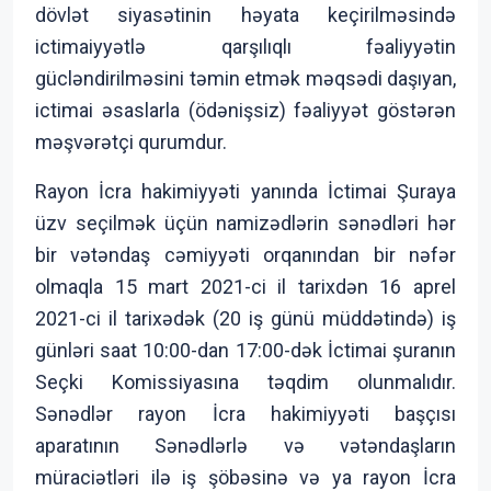
dövlət siyasətinin həyata keçirilməsində
ictimaiyyətlə qarşılıqlı fəaliyyətin
gücləndirilməsini təmin etmək məqsədi daşıyan,
ictimai əsaslarla (ödənişsiz) fəaliyyət göstərən
məşvərətçi qurumdur.
Rayon İcra hakimiyyəti yanında İctimai Şuraya
üzv seçilmək üçün namizədlərin sənədləri hər
bir vətəndaş cəmiyyəti orqanından bir nəfər
olmaqla 15 mart 2021-ci il tarixdən 16 aprel
2021-ci il tarixədək (20 iş günü müddətində) iş
günləri saat 10:00-dan 17:00-dək İctimai şuranın
Seçki Komissiyasına təqdim olunmalıdır.
Sənədlər rayon İcra hakimiyyəti başçısı
aparatının Sənədlərlə və vətəndaşların
müraciətləri ilə iş şöbəsinə və ya rayon İcra