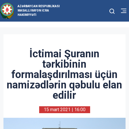
AZƏRBAYCAN RESPUBLIKASI
MASALLI RAYON İCRA
HAKIMIYYƏTI
İctimai Şuranın
tərkibinin
formalaşdırılması üçün
namizədlərin qəbulu elan
edilir
15 mart 2021 | 16:00