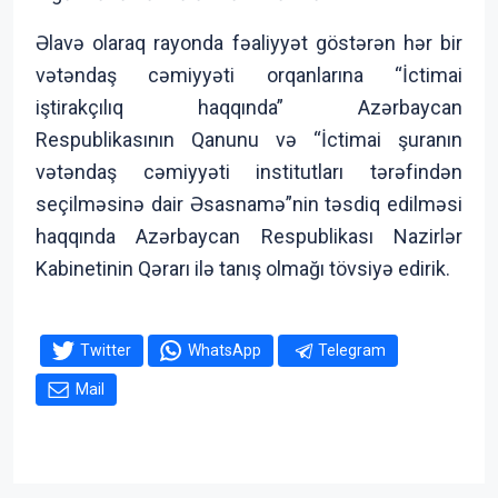
Əlavə olaraq rayonda fəaliyyət göstərən hər bir
vətəndaş cəmiyyəti orqanlarına “İctimai
iştirakçılıq haqqında” Azərbaycan
Respublikasının Qanunu və “İctimai şuranın
vətəndaş cəmiyyəti institutları tərəfindən
seçilməsinə dair Əsasnamə”nin təsdiq edilməsi
haqqında Azərbaycan Respublikası Nazirlər
Kabinetinin Qərarı ilə tanış olmağı tövsiyə edirik.
Twitter
WhatsApp
Telegram
Mail