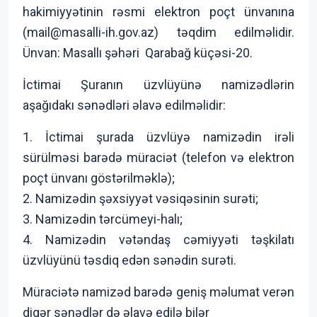
hakimiyyətinin rəsmi elektron poçt ünvanına
(mail@masalli-ih.gov.az) təqdim edilməlidir.
Ünvan: Masallı şəhəri Qarabağ küçəsi-20.
İctimai Şuranın üzvlüyünə namizədlərin
aşağıdakı sənədləri əlavə edilməlidir:
1. İctimai şurada üzvlüyə namizədin irəli
sürülməsi barədə müraciət (telefon və elektron
poçt ünvanı göstərilməklə);
2. Namizədin şəxsiyyət vəsiqəsinin surəti;
3. Namizədin tərcümeyi-halı;
4. Namizədin vətəndaş cəmiyyəti təşkilatı
üzvlüyünü təsdiq edən sənədin surəti.
Müraciətə namizəd barədə geniş məlumat verən
digər sənədlər də əlavə edilə bilər